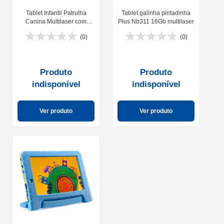
Tablet Infantil Patrulha
Tablet galinha pintadinha
Canina Multilaser com
Plus Nb311 16Gb multilaser
Controle Parental 4GB RAM
(0)
(0)
64GB Android 13 Quad
Core Multi
Produto
Produto
indisponível
indisponível
Ver produto
Ver produto