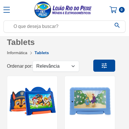
0
search
Tablets
Informática
Tablets
tune
Ordenar por: