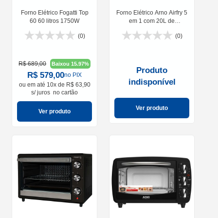
Forno Elétrico Fogatti Top
Forno Elétrico Arno Airfry 5
60 60 litros 1750W
em 1 com 20L de
Capacidade 1400W
(0)
(0)
R$ 689,00
Baixou 15.97%
Produto
R$ 579,00
no PIX
indisponível
ou em
até 10x de R$ 63,90
s/ juros
no cartão
Ver produto
Ver produto