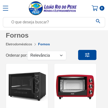
0
search
Fornos
Eletrodomésticos
Fornos
tune
Ordenar por: