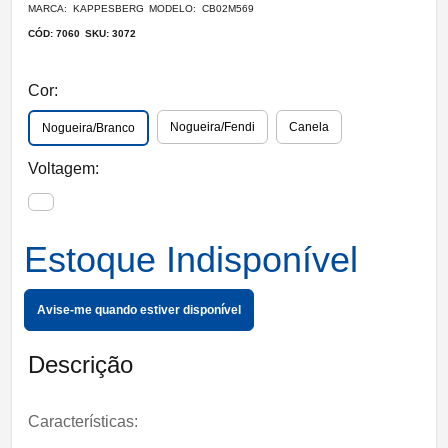
MARCA: KAPPESBERG
MODELO: CB02M569
CÓD: 7060
SKU: 3072
Cor:
Nogueira/Fendi
Canela
Nogueira/Branco
Voltagem:
Estoque Indisponível
Avise-me quando estiver disponível
Descrição
Características: