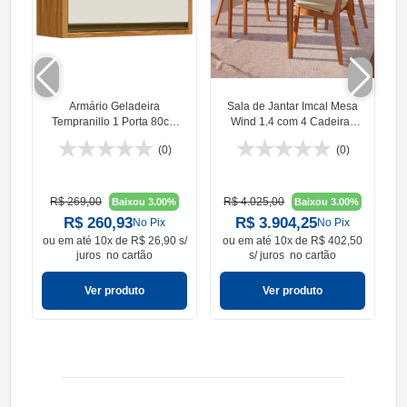
Armário Geladeira
Sala de Jantar Imcal Mesa
P
Tempranillo 1 Porta 80cm
Wind 1.4 com 4 Cadeiras
Ronipa
Classic
(0)
(0)
R$ 269,00
R$ 4.025,00
Baixou 3.00%
Baixou 3.00%
R$ 260,93
R$ 3.904,25
No Pix
No Pix
ou em
até 10x de R$ 26,90 s/
ou em
até 10x de R$ 402,50
o
juros
no cartão
s/ juros
no cartão
Ver produto
Ver produto