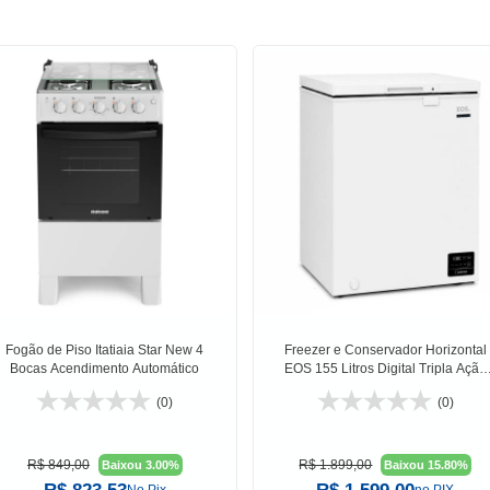
Fogão de Piso Itatiaia Star New 4
Freezer e Conservador Horizontal
Bocas Acendimento Automático
EOS 155 Litros Digital Tripla Ação
Max Inverter
(0)
(0)
R$ 849,00
R$ 1.899,00
Baixou 3.00%
Baixou 15.80%