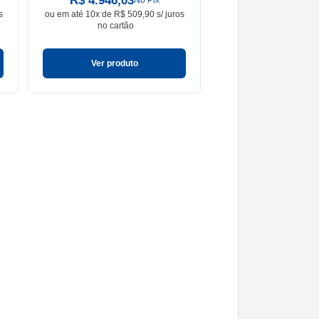
R$ 4.946,03
R$ 114,90
No Pix
n
s
ou em
até 10x de R$ 509,90 s/ juros
ou em
até 1x de R$ 114
no cartão
no cartão
Ver produto
Ver produt