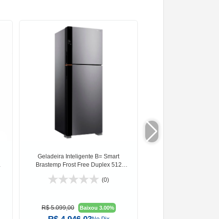
Geladeira Inteligente B= Smart
Ventilador de Mesa Ven
Brastemp Frost Free Duplex 512
Pás 40cm 22
Litros BRM62A
(0)
R$ 5.099,00
R$ 149,00
Baixou 3.00%
Baixou