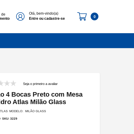
Olá, bem-vindo(a)
l de
0
imento
Entre ou cadastre-se
Seja o primeiro a avaliar
o 4 Bocas Preto com Mesa
idro Atlas Milão Glass
ATLAS
MODELO: MILÃO GLASS
9
SKU: 3229