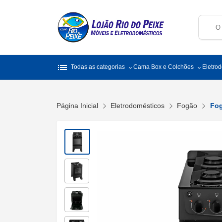
list
Todas as categorias
Cama Box e Colchões
Eletro
Página Inicial
Eletrodomésticos
Fogão
Fog