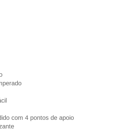
o
mperado
cil
ndido com 4 pontos de apoio
zante