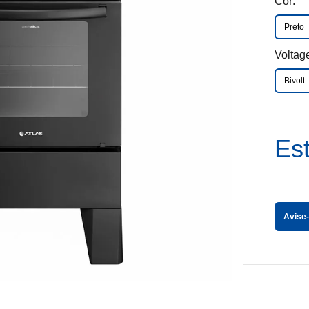
Cor:
Preto
Voltag
Bivolt
Es
Avise-