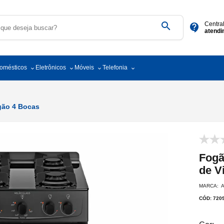
search
Centra
contact_support
atend
domésticos
Eletrônicos
Móveis
Telefonia
ão 4 Bocas
Fogã
de V
MARCA: 
CÓD: 720