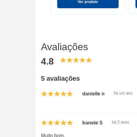
Ver produto
Avaliações
4.8
5 avaliações
há um ano
danielle n
há 2 anos
Iranete S
Muito bom.