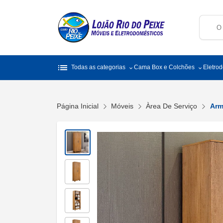
list
Todas as categorias
Cama Box e Colchões
Eletro
Página Inicial
Móveis
Àrea De Serviço
Arm