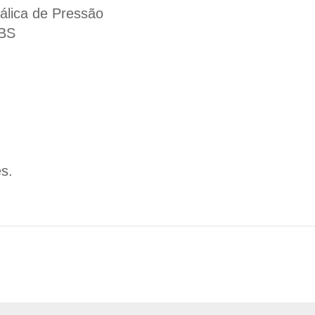
álica de Pressão
ABS
s.