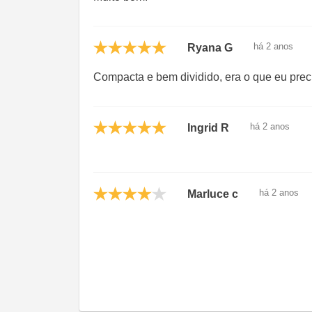
há 2 anos
Ryana G
Compacta e bem dividido, era o que eu prec
há 2 anos
Ingrid R
há 2 anos
Marluce c