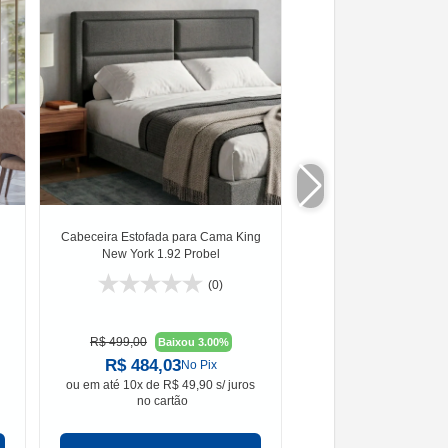
Cabeceira Estofada para Cama King
Guarda-Roupa Solteir
New York 1.92 Probel
Prince Demób
(0)
R$ 499,00
R$ 519,00
Baixou 3.00%
Baixou
R$ 484,03
R$ 439,00
No Pix
n
ou em
até 10x de R$ 49,90 s/ juros
ou em
até 1x de R$ 439
no cartão
no cartão