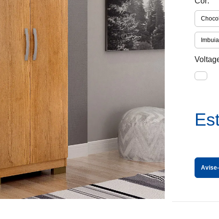
Cor:
Choco
Imbuia
Voltag
Es
Avise-