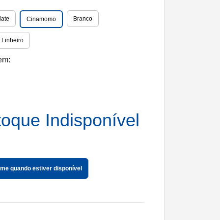
late
Branco
Cinamomo
 Linheiro
em:
toque Indisponível
me quando estiver disponível