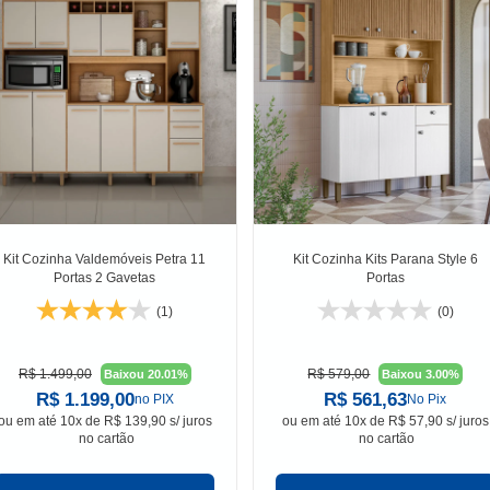
Kit Cozinha Valdemóveis Petra 11
Kit Cozinha Kits Parana Style 6
Portas 2 Gavetas
Portas
(1)
(0)
R$ 1.499,00
R$ 579,00
Baixou 20.01%
Baixou 3.00%
R$ 1.199,00
R$ 561,63
no PIX
No Pix
ou em
até 10x de R$ 139,90 s/ juros
ou em
até 10x de R$ 57,90 s/ juros
no cartão
no cartão