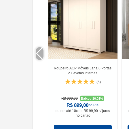
Roupeiro ACP Móveis Lana 6 Portas
2 Gavetas Internas
(6)
R$ 999,00
Baixou 10.01%
R$ 899,00
no PIX
ou em
até 10x de R$ 99,90 s/ juros
no cartão