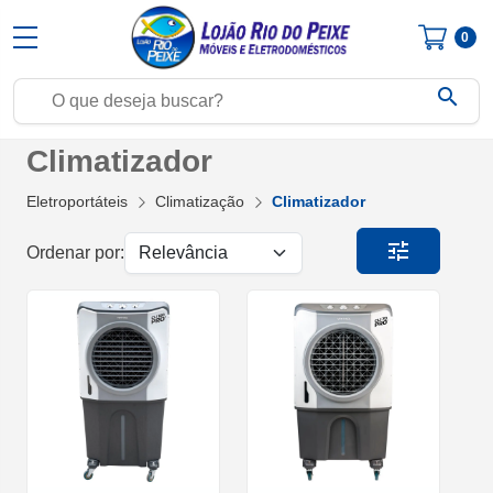
0
search
Climatizador
Eletroportáteis
Climatização
Climatizador
tune
Ordenar por: