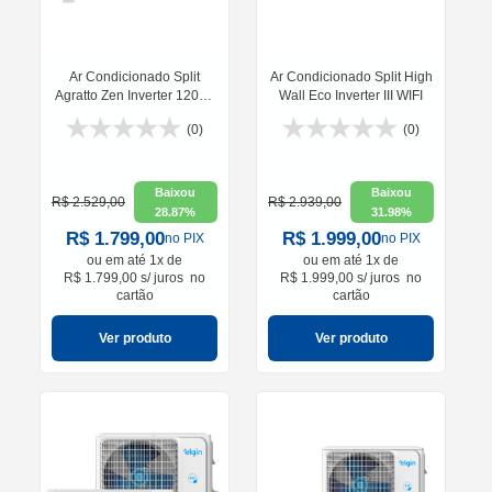
Ar Condicionado Split
Ar Condicionado Split High
Agratto Zen Inverter 12000
Wall Eco Inverter III WIFI
BTUs
(0)
(0)
Baixou
Baixou
R$ 2.529,00
R$ 2.939,00
28.87%
31.98%
R$ 1.799,00
R$ 1.999,00
no PIX
no PIX
ou em
até 1x de
ou em
até 1x de
R$ 1.799,00 s/ juros
no
R$ 1.999,00 s/ juros
no
cartão
cartão
Ver produto
Ver produto