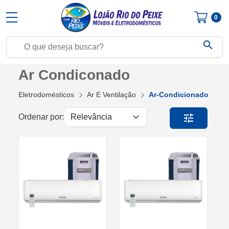
0
search
Ar Condiconado
Eletrodomésticos
Ar E Ventilação
Ar-Condicionado
tune
Ordenar por: