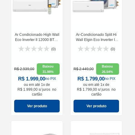
Ar Condicionado High Wall
Ar-Condicionado Split Hi
Eco Inverter II 12000 BTUs
Wall Elgin Eco Inverter III
Wifi 220V Elgin -
Wi-Fi 9.000 BTUs Frio 220V
(0)
(0)
HJFC12C2WBCC
Baixou
Baixou
R$ 2.939,00
R$ 2.449,00
31.98%
26.54%
R$ 1.999,00
R$ 1.799,00
no PIX
no PIX
ou em
até 1x de
ou em
até 1x de
R$ 1.999,00 s/ juros
no
R$ 1.799,00 s/ juros
no
cartão
cartão
Ver produto
Ver produto