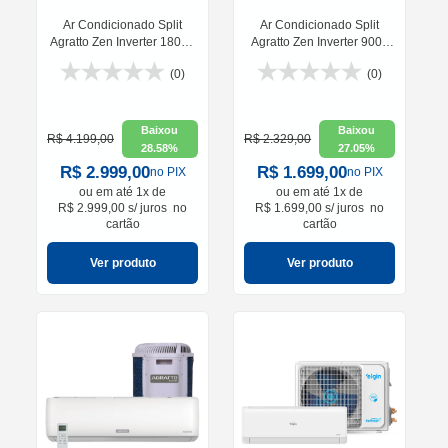
Ar Condicionado Split
Ar Condicionado Split
Agratto Zen Inverter 18000
Agratto Zen Inverter 9000
BTUs
BTUs
(0)
(0)
Baixou
Baixou
R$ 4.199,00
R$ 2.329,00
28.58%
27.05%
R$ 2.999,00
R$ 1.699,00
no PIX
no PIX
ou em
até 1x de
ou em
até 1x de
R$ 2.999,00 s/ juros
no
R$ 1.699,00 s/ juros
no
cartão
cartão
Ver produto
Ver produto