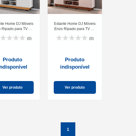
nte Home DJ Móveis
Estante Home DJ Móveis
 Ripado para TV de
Enzo Ripado para TV de
 70 Polegadas com
até 70 Polegadas com
(0)
(0)
rateleira e Nicho
Prateleira e Nicho
Produto
Produto
indisponível
indisponível
Ver produto
Ver produto
1