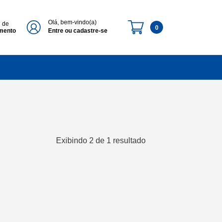
Olá, bem-vindo(a)
l de
0
imento
Entre ou cadastre-se
Exibindo 2 de 1 resultado