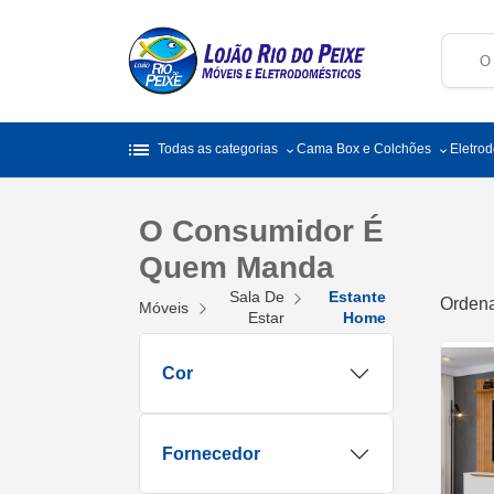
list
Todas as categorias
Cama Box e Colchões
Eletro
O Consumidor É
Quem Manda
Sala De
Estante
Ordena
Móveis
Estar
Home
Cor
Fornecedor