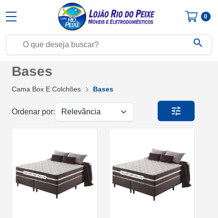
0
search
Bases
Cama Box E Colchões
Bases
tune
Ordenar por: